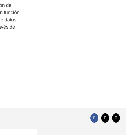
ión de
n función
de datos
avés de
Facebook
X
Correo
electrónico