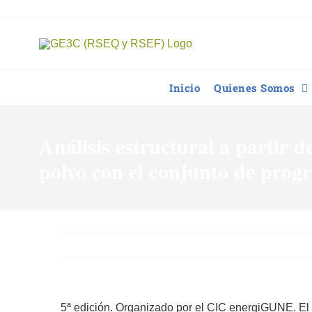
Saltar
al
contenido
Inicio
Quienes Somos
Análisis estructural a partir d
polvo con el conjunto de prog
5ª edición. Organizado por el CIC energiGUNE. El