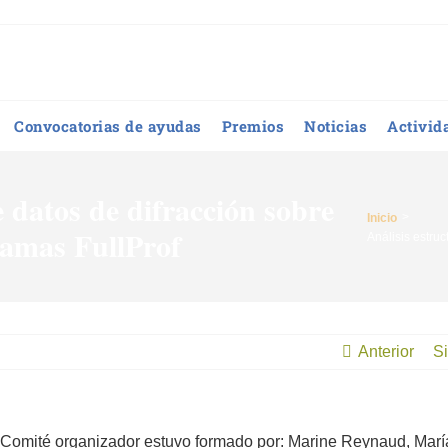
Convocatorias de ayudas
Premios
Noticias
Activid
e datos de difracción sobre
Inicio
ramas FullProf
Análisis estruc
Anterior
Si
 Comité organizador estuvo formado por: Marine Reynaud, Marí