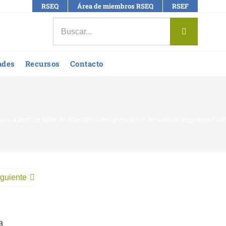
RSEQ
Área de miembros RSEQ
RSEF
Buscar:
ades
Recursos
Contacto
tural a partir de datos de difracción sobre polvo con el conjunto de programas FullP
guiente
a