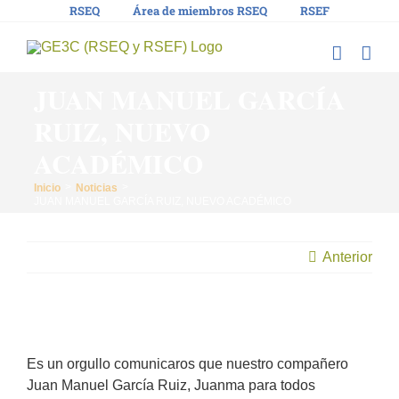
Saltar
RSEQ
Área de miembros RSEQ
RSEF
al
contenido
JUAN MANUEL GARCÍA
RUIZ, NUEVO
ACADÉMICO
Inicio
Noticias
JUAN MANUEL GARCÍA RUIZ, NUEVO ACADÉMICO
Anterior
Ver
imagen
Es un orgullo comunicaros que nuestro compañero
más
Juan Manuel García Ruiz, Juanma para todos