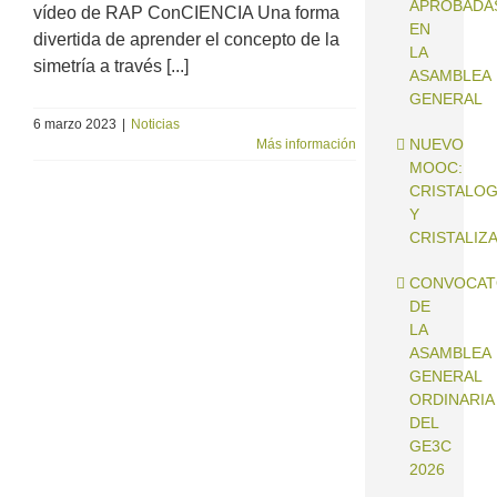
APROBADA
vídeo de RAP ConCIENCIA Una forma
EN
divertida de aprender el concepto de la
LA
simetría a través [...]
ASAMBLEA
GENERAL
6 marzo 2023
|
Noticias
NUEVO
Más información
MOOC:
CRISTALOG
Y
CRISTALIZ
CONVOCAT
DE
LA
ASAMBLEA
GENERAL
ORDINARIA
DEL
GE3C
2026