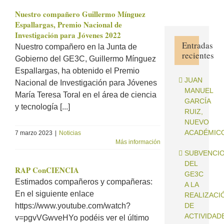
Nuestro compañero Guillermo Mínguez
Espallargas, Premio Nacional de
Investigación para Jóvenes 2022
Entradas
Nuestro compañero en la Junta de
recientes
Gobierno del GE3C, Guillermo Mínguez
Espallargas, ha obtenido el Premio
JUAN
Nacional de Investigación para Jóvenes
MANUEL
María Teresa Toral en el área de ciencia
GARCÍA
y tecnología [...]
RUIZ,
NUEVO
ACADÉMIC
7 marzo 2023
|
Noticias
Más información
SUBVENCI
DEL
RAP ConCIENCIA
GE3C
Estimados compañeros y compañeras:
A LA
En el siguiente enlace
REALIZACI
https://www.youtube.com/watch?
DE
ACTIVIDAD
v=pgvVGwveHYo podéis ver el último