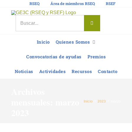
Saltar
RSEQ
Área de miembros RSEQ
RSEF
al
contenido
Buscar:
Inicio
Quienes Somos
Convocatorias de ayudas
Premios
Noticias
Actividades
Recursos
Contacto
Archivos
mensuales:
marzo
Inicio
2023
marzo
2023