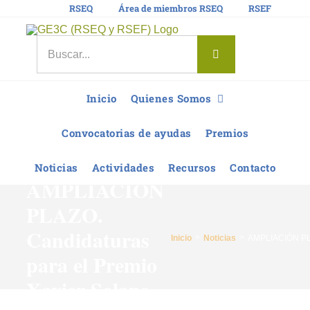
Saltar
RSEQ
Área de miembros RSEQ
RSEF
al
contenido
Buscar:
Inicio
Quienes Somos
Convocatorias de ayudas
Premios
Noticias
Actividades
Recursos
Contacto
AMPLIACIÓN
PLAZO.
Candidaturas
Inicio
Noticias
AMPLIACIÓN PLA
para el Premio
Xavier Solans