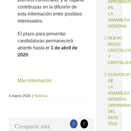
APROBADA
contribuyas en la difusión de
EN
esta información entre posibles
LA
ASAMBLEA
interesados.
GENERAL
El plazo para presentar
NUEVO
candidaturas permanecerá
MOOC:
abierto hasta el
1 de abril de
CRISTALOG
2020
Y
CRISTALIZ
CONVOCAT
Más información
DE
LA
ASAMBLEA
4 marzo 2020
|
Noticias
GENERAL
ORDINARIA
DEL
GE3C
2026
Comparte esta
Facebook
X