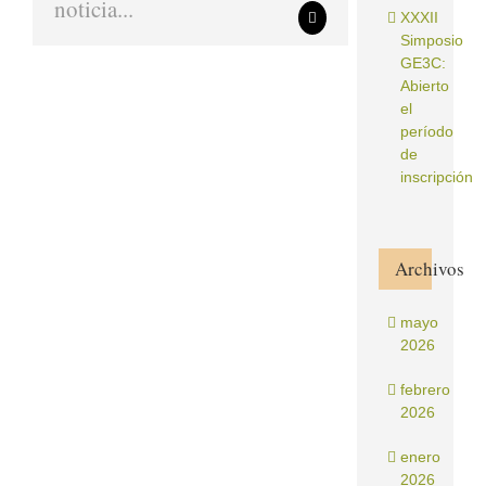
noticia...
XXXII
Correo
electrónico
Simposio
GE3C:
Abierto
el
período
de
inscripción
Archivos
mayo
2026
febrero
2026
enero
2026