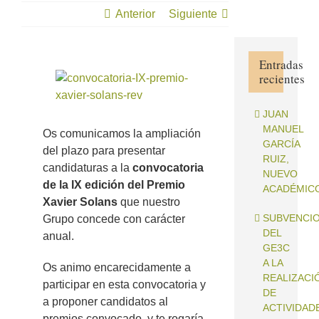
Anterior
Siguiente
Entradas
recientes
Ver
imagen
más
JUAN
grande
MANUEL
Os comunicamos la ampliación
GARCÍA
del plazo para presentar
RUIZ,
candidaturas a la
convocatoria
NUEVO
de la IX edición del Premio
ACADÉMIC
Xavier Solans
que nuestro
SUBVENCI
Grupo concede con carácter
DEL
anual.
GE3C
A LA
Os animo encarecidamente a
REALIZACI
participar en esta convocatoria y
DE
a proponer candidatos al
ACTIVIDAD
premios convocado, y te rogaría