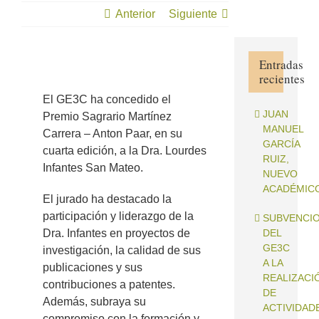
LOURDES
Anterior
Siguiente
INFANTES
SAN MATEO
Entradas
recientes
Ver
imagen
El GE3C ha concedido el
más
JUAN
Premio Sagrario Martínez
grande
MANUEL
Carrera – Anton Paar, en su
GARCÍA
cuarta edición, a la Dra. Lourdes
RUIZ,
Infantes San Mateo.
NUEVO
ACADÉMIC
El jurado ha destacado la
participación y liderazgo de la
SUBVENCI
Dra. Infantes en proyectos de
DEL
GE3C
investigación, la calidad de sus
A LA
publicaciones y sus
REALIZACI
contribuciones a patentes.
DE
Además, subraya su
ACTIVIDAD
compromiso con la formación y