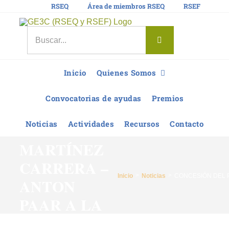
Saltar
RSEQ
Área de miembros RSEQ
RSEF
al
contenido
Buscar:
CONCESIÓN
Inicio
Quienes Somos
DEL
Convocatorias de ayudas
Premios
PREMIO
Noticias
Actividades
Recursos
Contacto
SAGRARIO
MARTÍNEZ
CARRERA –
Inicio
Noticias
CONCESIÓN DEL 
ANTON
PAAR A LA
DOCTORA