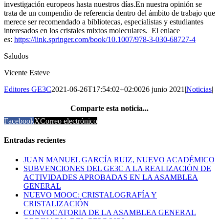
investigación europeos hasta nuestros días.En nuestra opinión se
trata de un compendio de referencia dentro del ámbito de trabajo que
merece ser recomendado a bibliotecas, especialistas y estudiantes
interesados en los cristales mixtos moleculares. El enlace
es:
https://link.springer.com/book/10.1007/978-3-030-68727-4
Saludos
Vicente Esteve
Editores GE3C
2021-06-26T17:54:02+02:00
26 junio 2021
|
Noticias
|
Comparte esta noticia...
Facebook
X
Correo electrónico
Entradas recientes
JUAN MANUEL GARCÍA RUIZ, NUEVO ACADÉMICO
SUBVENCIONES DEL GE3C A LA REALIZACIÓN DE
ACTIVIDADES APROBADAS EN LA ASAMBLEA
GENERAL
NUEVO MOOC: CRISTALOGRAFÍA Y
CRISTALIZACIÓN
CONVOCATORIA DE LA ASAMBLEA GENERAL