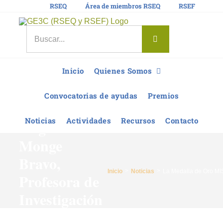
Saltar
RSEQ
Área de miembros RSEQ
RSEF
al
contenido
Buscar:
La Medalla
de Oro
MISCA 2019
Inicio
Quienes Somos
se concede a
Convocatorias de ayudas
Premios
la Dra.
Noticias
Actividades
Recursos
Contacto
Ángeles
Monge
Bravo,
Inicio
Noticias
La Medalla de Oro MIS
Profesora de
Investigación
del CSIC en