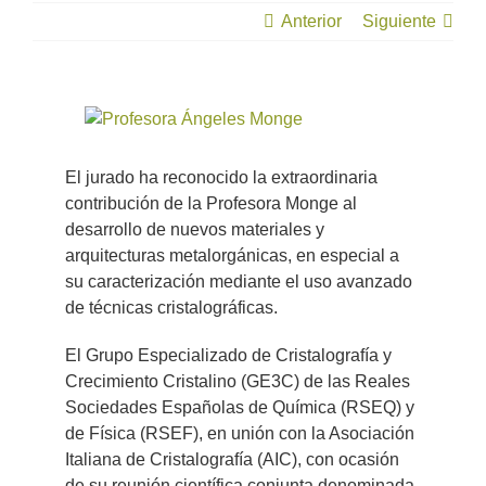
el Instituto
Anterior
Siguiente
de Ciencia
de
Ver
Materiales
imagen
de Madrid
más
El jurado ha reconocido la extraordinaria
grande
contribución de la Profesora Monge al
desarrollo de nuevos materiales y
arquitecturas metalorgánicas, en especial a
su caracterización mediante el uso avanzado
de técnicas cristalográficas.
El Grupo Especializado de Cristalografía y
Crecimiento Cristalino (GE3C) de las Reales
Sociedades Españolas de Química (RSEQ) y
de Física (RSEF), en unión con la Asociación
Italiana de Cristalografía (AIC), con ocasión
de su reunión científica conjunta denominada